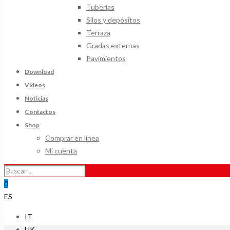
Tuberías
Silos y depósitos
Terraza
Gradas externas
Pavimientos
Download
Videos
Noticias
Contactos
Shop
Comprar en linea
Mi cuenta
0
ES
IT
UK