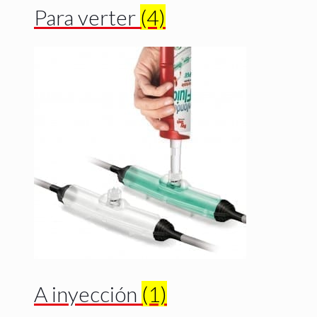
Para verter
(4)
A inyección
(1)