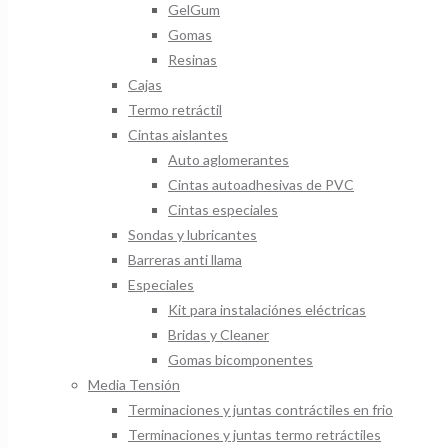
GelGum
Gomas
Resinas
Cajas
Termo retráctil
Cintas aislantes
Auto aglomerantes
Cintas autoadhesivas de PVC
Cintas especiales
Sondas y lubricantes
Barreras anti llama
Especiales
Kit para instalaciónes eléctricas
Bridas y Cleaner
Gomas bicomponentes
Media Tensión
Terminaciones y juntas contráctiles en frio
Terminaciones y juntas termo retráctiles