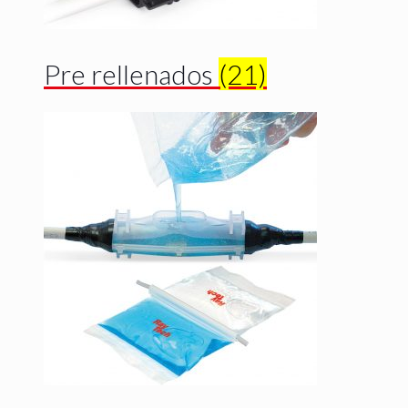
Pre rellenados
(21)