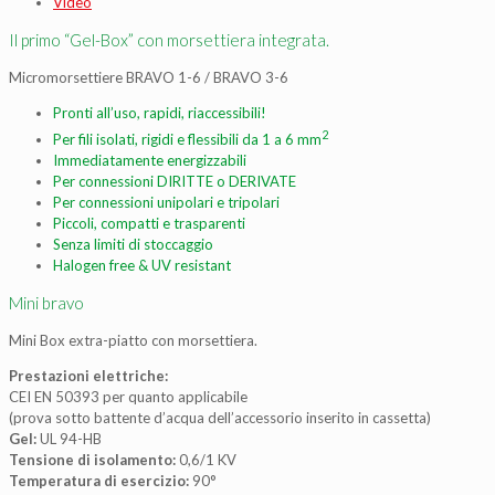
Video
Il primo “Gel-Box” con morsettiera integrata.
Micromorsettiere BRAVO 1-6 / BRAVO 3-6
Pronti all’uso, rapidi, riaccessibili!
2
Per fili isolati, rigidi e flessibili da 1 a 6 mm
Immediatamente energizzabili
Per connessioni DIRITTE o DERIVATE
Per connessioni unipolari e tripolari
Piccoli, compatti e trasparenti
Senza limiti di stoccaggio
Halogen free & UV resistant
Mini bravo
Mini Box extra-piatto con morsettiera.
Prestazioni elettriche:
CEI EN 50393 per quanto applicabile
(prova sotto battente d’acqua dell’accessorio inserito in cassetta)
Gel:
UL 94-HB
Tensione di isolamento:
0,6/1 KV
Temperatura di esercizio:
90°