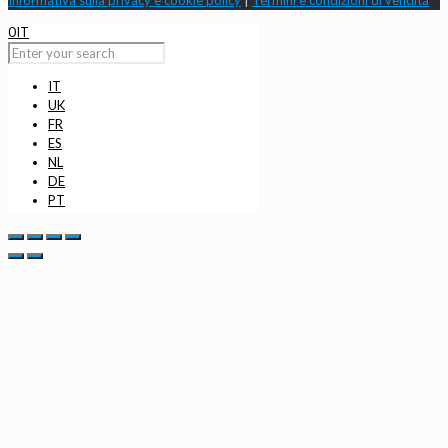
Informativa sulla privacy e cookie policy
|
Termini e condizioni di vendita
0
IT
IT
UK
FR
ES
NL
DE
PT