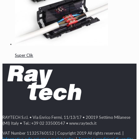
Super Clik
RAYTECH S.r.l. • Via Enrico Fermi, 11/13/17 • 20019 Settimo Milanese
(MI) Italy • Tel.: +39 02 33500147 • www.raytech.it
VAT Number 11325760152 | Copyright 2019 All rights reserved. |