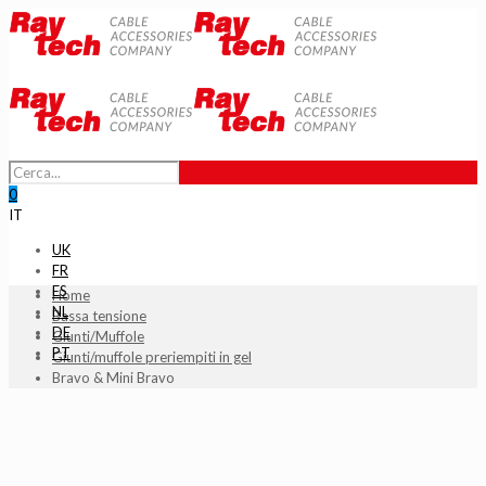
0
IT
UK
FR
ES
Home
NL
Bassa tensione
DE
Giunti/Muffole
PT
Giunti/muffole preriempiti in gel
Bravo & Mini Bravo