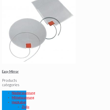
Easy Mirror
Products
categories
Niederspannung
Mittelspannung
Heizkabel
Zivile