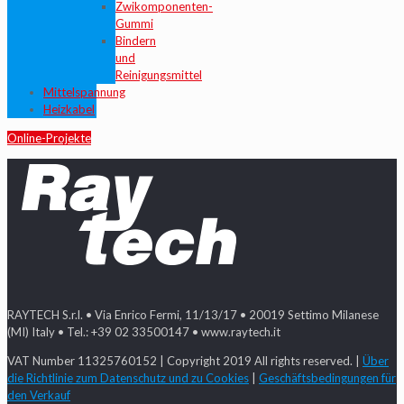
Zwikomponenten-
Gummi
Bindern
und
Reinigungsmittel
Mittelspannung
Heizkabel
Online-Projekte
RAYTECH S.r.l. • Via Enrico Fermi, 11/13/17 • 20019 Settimo Milanese
(MI) Italy • Tel.: +39 02 33500147 • www.raytech.it
VAT Number 11325760152 | Copyright 2019 All rights reserved. |
Über
die Richtlinie zum Datenschutz und zu Cookies
|
Geschäftsbedingungen für
den Verkauf