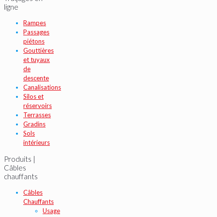
ligne
Rampes
Passages
piétons
Gouttières
et tuyaux
de
descente
Canalisations
Silos et
réservoirs
Terrasses
Gradins
Sols
intérieurs
Produits |
Câbles
chauffants
Câbles
Chauffants
Usage