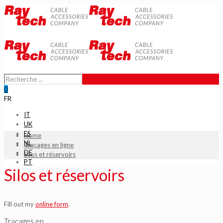
0
FR
IT
UK
ES
Home
NL
Traçages en ligne
DE
Silos et réservoirs
PT
Silos et réservoirs
Fill out my
online form
.
Traçages en