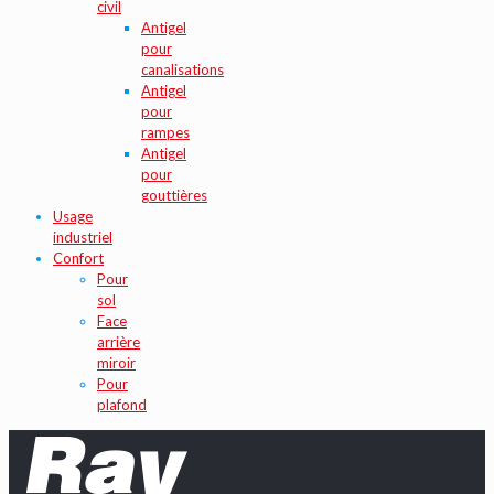
civil
Antigel
pour
canalisations
Antigel
pour
rampes
Antigel
pour
gouttières
Usage
industriel
Confort
Pour
sol
Face
arrière
miroir
Pour
plafond