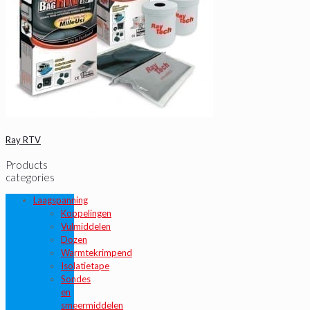
Ray RTV
Products
categories
Laagspanning
Koppelingen
Vulmiddelen
Dozen
Warmtekrimpend
Isolatietape
Sondes
en
smeermiddelen