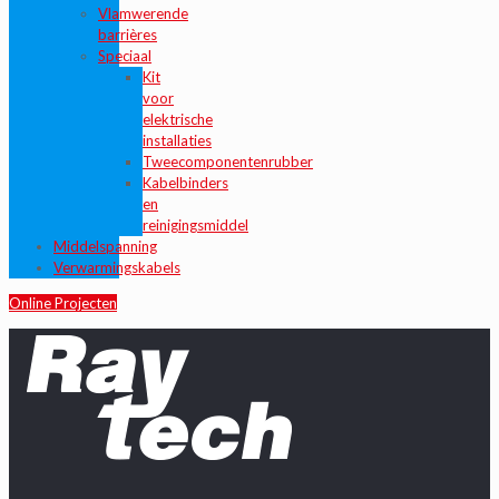
Vlamwerende
barrières
Speciaal
Kit
voor
elektrische
installaties
Tweecomponentenrubber
Kabelbinders
en
reinigingsmiddel
Middelspanning
Verwarmingskabels
Online Projecten