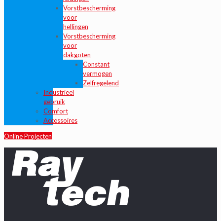
Vorstbescherming
voor
hellingen
Vorstbescherming
voor
dakgoten
Constant
vermogen
Zelfregelend
Industrieel
gebruik
Comfort
Accessoires
Online Projecten