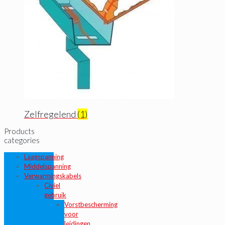
Zelfregelend
(1)
Products
categories
Laagspanning
Middelspanning
Verwarmingskabels
Civiel
gebruik
Vorstbescherming
voor
leidingen