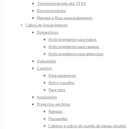
Termorretrácteis até 72 kV
Desconectáveis
Mangas e fitas para isolamento
Cabos de Aquecimento
Domesticos
Anticongelante para tubos
Anticongelante para rampas
Anticongelante para algerozes
Industriais
Comfort
Para pavimento
Retro-espelho
Para teto
Acessórios
Projectos em linha
Rampas
Passarelas
Caleiras e tubos de queda de águas pluviais