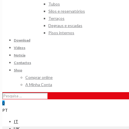
Tubos
Silos e reservatórios
Terraços
Degraus e escadas
Pisos internos
Download
Videos
Notícia
Contactos
Shop
Comprar online
A Minha Conta
0
PT
IT
UK