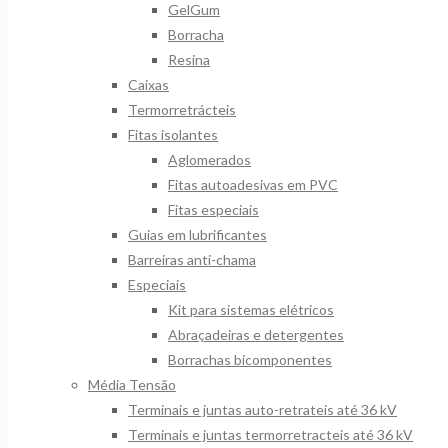
GelGum
Borracha
Resina
Caixas
Termorretrácteis
Fitas isolantes
Aglomerados
Fitas autoadesivas em PVC
Fitas especiais
Guias em lubrificantes
Barreiras anti-chama
Especiais
Kit para sistemas elétricos
Abraçadeiras e detergentes
Borrachas bicomponentes
Média Tensão
Terminais e juntas auto-retrateis até 36 kV
Terminais e juntas termorretracteis até 36 kV