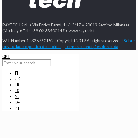
RAYTECH S.r.l. • Via Enrico Fermi, 11/13/17 • 20019 Settimo Milanese
(MI) Italy • Tel.: +39 02 33500147 • www.raytech.it
VAT Number 11325760152 | Copyright 2019 All rights reserved. |
Sobre
privacidade e política de cookies
|
Termos e condições de venda
0
PT
IT
UK
FR
ES
NL
DE
PT