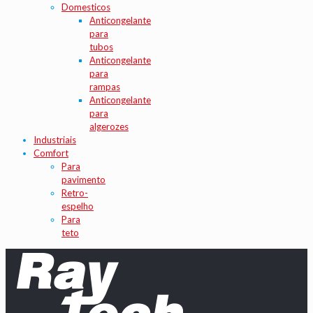
Domesticos
Anticongelante
para
tubos
Anticongelante
para
rampas
Anticongelante
para
algerozes
Industriais
Comfort
Para
pavimento
Retro-
espelho
Para
teto