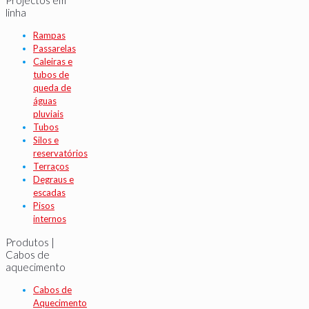
linha
Rampas
Passarelas
Caleiras e
tubos de
queda de
águas
pluviais
Tubos
Silos e
reservatórios
Terraços
Degraus e
escadas
Pisos
internos
Produtos |
Cabos de
aquecimento
Cabos de
Aquecimento