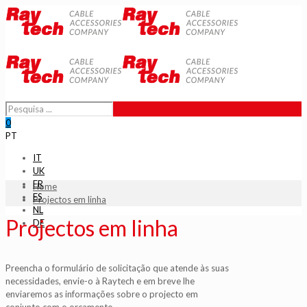
0
PT
IT
UK
FR
Home
ES
Projectos em linha
NL
Projectos em linha
DE
Preencha o formulário de solicitação que atende às suas
necessidades, envie-o à Raytech e em breve lhe
enviaremos as informações sobre o projecto em